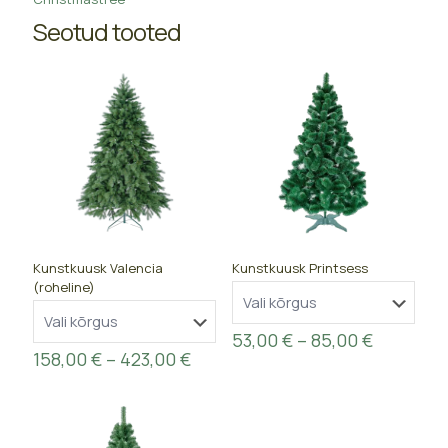
Seotud tooted
Kunstkuusk Valencia
Kunstkuusk Printsess
(roheline)
Price
53,00
€
–
85,00
€
Price
range:
158,00
€
–
423,00
€
range:
53,00 €
158,00 €
through
through
85,00 €
423,00 €