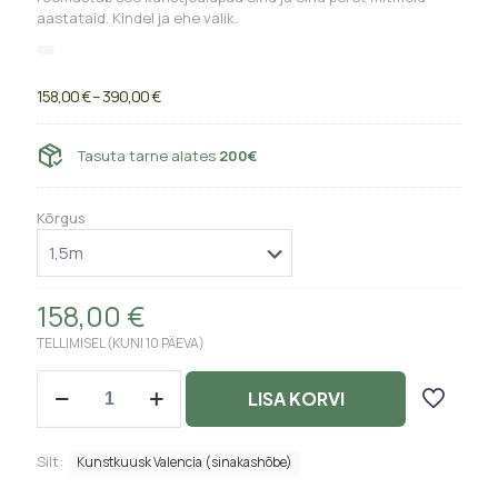
aastataid. Kindel ja ehe valik.
Price
158,00
€
–
390,00
€
range:
158,00 €
through
Tasuta tarne alates
200€
390,00 €
Kõrgus
158,00
€
TELLIMISEL (KUNI 10 PÄEVA)
Kunstkuusk
LISA KORVI
Valencia
(sinakashõbe)
quantity
Silt:
Kunstkuusk Valencia (sinakashõbe)