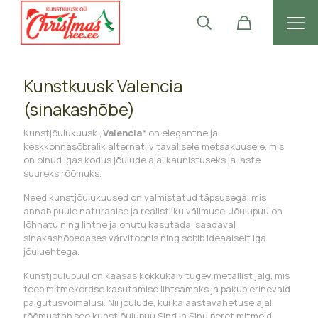
Kunstkuusk Valencia
(sinakashõbe)
Kunstjõulukuusk „
Valencia“
on elegantne ja
keskkonnasõbralik alternatiiv tavalisele metsakuusele, mis
on olnud igas kodus jõulude ajal kaunistuseks ja laste
suureks rõõmuks.
Need kunstjõulukuused on valmistatud täpsusega, mis
annab puule naturaalse ja realistliku välimuse. Jõulupuu on
lõhnatu ning lihtne ja ohutu kasutada, saadaval
sinakashõbedases värvitoonis ning sobib ideaalselt iga
jõuluehtega.
Kunstjõulupuul on kaasas kokkukäiv tugev metallist jalg, mis
teeb mitmekordse kasutamise lihtsamaks ja pakub erinevaid
paigutusvõimalusi. Nii jõulude, kui ka aastavahetuse ajal
rõõmustab see kunstjõulupuu Sind ja Sinu peret mitmeid