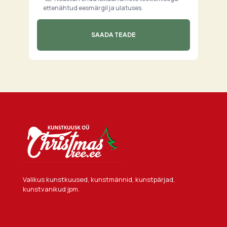
ettenähtud eesmärgil ja ulatuses.
Valikus kunstkuused, kunstmännid, kunstpärjad,
kunstvanikud jpm.