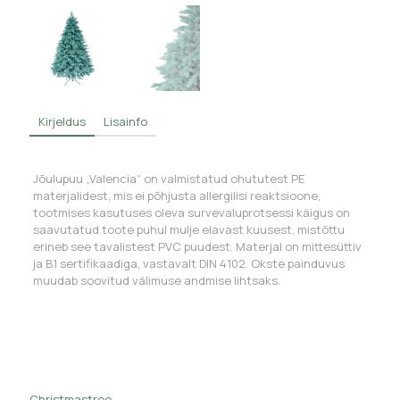
Kirjeldus
Lisainfo
Jõulupuu „Valencia“ on valmistatud ohututest PE
materjalidest, mis ei põhjusta allergilisi reaktsioone,
tootmises kasutuses oleva survevaluprotsessi käigus on
saavutatud toote puhul mulje elavast kuusest, mistõttu
erineb see tavalistest PVC puudest. Materjal on mittesüttiv
ja B1 sertifikaadiga, vastavalt DIN 4102. Okste painduvus
muudab soovitud välimuse andmise lihtsaks.
Christmastree