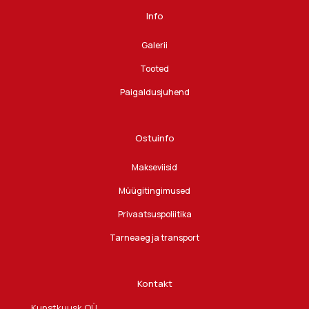
Info
Galerii
Tooted
Paigaldusjuhend
Ostuinfo
Makseviisid
Müügitingimused
Privaatsuspoliitika
Tarneaeg ja transport
Kontakt
Kunstkuusk OÜ