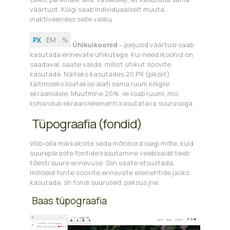
väärtust. Külgi saab individuaalselt muuta,
inaktiveerides selle valiku.
Ühikuikoonid
– paljusid väärtusi saab
kasutada erinevate ühikutega. Kui need ikoonid on
saadaval, saate valida, millist ühikut soovite
kasutada. Näiteks kasutades 20 PX (pikslit)
täitmiseks lisatakse alati sama ruum kõigile
ekraanidele. Muutmine 20% -le lisab ruumi, mis
kohandub ekraani/elementi kasutatava suurusega.
Tüpograafia (fondid)
Võib-olla märkaksite seda mõnikord isegi mitte, kuid
suurepäraste fontide kasutamine veebisaidil teeb
tõesti suure erinevuse. Siin saate otsustada,
milliseid fonte soovite erinevate elementide jaoks
kasutada, sh fondi suurused, paksus jne.
Baas tüpograafia