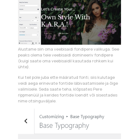
Alustame siin oma veebisaidi fondipere valikuga. See
peaks olema teie veebisaidi domineeriv fondipere
(kuigi saate oma veebisaidil kasutada rohkem kui
ühte).
Kui teil pole juba ette määratud fonti, siis kulutage
veidi aega erinevate fontide läbivaatamisele ja õige
valimisele. Seda saate teha, klõpsates Pere
rippmenüül ja kerides fontide loendit või sisestades
nime otsinguväljale.