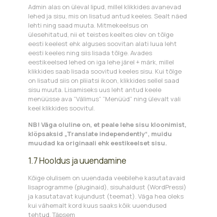
Admin alas on üleval lipud, millel klikkides avanevad
lehed ja sisu, mis on lisatud antud keeles. Sealt näed
lehti ning saad muuta. Mitmekeelsus on
ülesehitatud, nii et teistes keeltes olev on tõlge
eesti keelest ehk alguses soovitan alati luua leht
eesti keeles ning siis lisada tõlge. Avades
eestikeelsed lehed on iga lehe järel + märk, millel
klikkides saab lisada soovitud keeles sisu. Kui tõlge
on lisatud siis on pliiatsi ikoon, klikkides sellel saad
sisu muuta. Lisamiseks uus leht antud keele
menüüsse ava “Välimus” “Menüüd” ning ülevalt vali
keel klikkides soovitul.
NB! Väga oluline on, et peale lehe sisu kloonimist,
klõpsaksid „Translate independently“, muidu
muudad ka originaali ehk eestikeelset sisu.
1.7 Hooldus ja uuendamine
Kõige olulisem on uuendada veebilehe kasutatavaid
lisaprogramme (pluginaid), sisuhaldust (WordPressi)
ja kasutatavat kujundust (teemat). Väga hea oleks
kui vähemalt kord kuus saaks kõik uuendused
tehtud. Täpsem