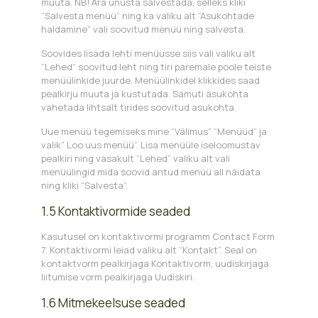
muuta. NB! Ära unusta salvestada, selleks kliki
“Salvesta menüü” ning ka valiku alt “Asukohtade
haldamine” vali soovitud menüü ning salvesta.
Soovides lisada lehti menüüsse siis vali valiku alt
“Lehed” soovitud leht ning tiri paremale poole teiste
menüülinkide juurde. Menüülinkidel klikkides saad
pealkirju muuta ja kustutada. Samuti asukohta
vahetada lihtsalt tirides soovitud asukohta.
Uue menüü tegemiseks mine “Välimus” “Menüüd” ja
valik” Loo uus menüü”. Lisa menüüle iseloomustav
pealkiri ning vasakult “Lehed” valiku alt vali
menüülingid mida soovid antud menüü all näidata
ning kliki “Salvesta”.
1.5 Kontaktivormide seaded
Kasutusel on kontaktivormi programm Contact Form
7. Kontaktivormi leiad valiku alt “Kontakt”. Seal on
kontaktvorm pealkirjaga Kontaktivorm, uudiskirjaga
liitumise vorm pealkirjaga Uudiskiri.
1.6 Mitmekeelsuse seaded