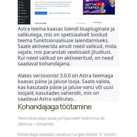
Astra teema kaasas loendi lisapluginate ja
valikutega, mis on spetsiaalselt loodud
teema funktsionaalsuse laiendamiseks.
Saate aktiveerida ainult need valikud, mida
vajate, mis parandab veebisaidi jõudlust.
Kui need valikud on aktiveeritud, on need
saadaval kohandajana.
Alates versioonist 3.0.0 on Astra teemaga
kaasas päise ja jaluse looja. Saate valida,
kas kasutada päise ja jaluse vanu või uusi
loojaid, kasutades vahendit, mis on
saadaval Astra valikutes.
Kohandajaga töötamine
Teie kohandaja asub juhtpaneelil teekonna all
Välimus > Kohanda.
Kohandaja ülaosas vasakus nurgas leiate “X” ikooni,