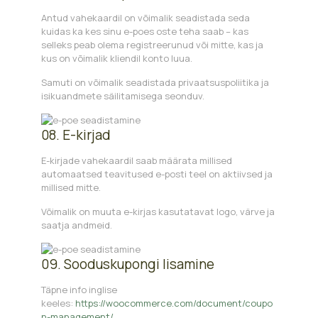
Antud vahekaardil on võimalik seadistada seda
kuidas ka kes sinu e-poes oste teha saab – kas
selleks peab olema registreerunud või mitte, kas ja
kus on võimalik kliendil konto luua.
Samuti on võimalik seadistada privaatsuspoliitika ja
isikuandmete säilitamisega seonduv.
08. E-kirjad
E-kirjade vahekaardil saab määrata millised
automaatsed teavitused e-posti teel on aktiivsed ja
millised mitte.
Võimalik on muuta e-kirjas kasutatavat logo, värve ja
saatja andmeid.
09. Sooduskupongi lisamine
Täpne info inglise
keeles:
https://woocommerce.com/document/coupo
n-management/