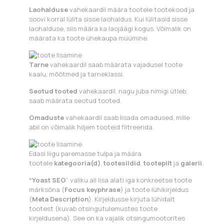
Laohalduse
vahekaardil määra tootele tootekood ja
soovi korral lülita sisse laohaldus. Kui lülitasid sisse
laohalduse, siis määra ka laojäägi kogus. Võimalik on
määrata ka toote ühekaupa müümine.
Tarne
vahekaardil saab määrata vajadusel toote
kaalu, mõõtmed ja tarneklassi.
Seotud tooted
vahekaardil, nagu juba nimigi ütleb,
saab määrata seotud tooted.
Omaduste
vahekaardil saab lisada omadused, mille
abil on võimalik hiljem tooteid filtreerida.
Edasi liigu paremasse tulpa ja määra
tootele
kategooria(d)
,
tootesildid
,
tootepilt
ja
galerii
.
“Yoast SEO
” valiku all lisa alati iga konkreetse toote
märksõna (
Focus keyphrase
) ja toote lühikirjeldus
(
Meta Description
). Kirjeldusse kirjuta lühidalt
tootest (kuvab otsingutulemustes toote
kirjeldusena). See on ka vajalik otsingumootorites