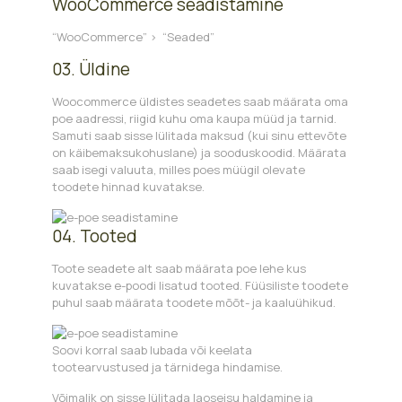
WooCommerce seadistamine
“WooCommerce” > “Seaded”
03. Üldine
Woocommerce üldistes seadetes saab määrata oma
poe aadressi, riigid kuhu oma kaupa müüd ja tarnid.
Samuti saab sisse lülitada maksud (kui sinu ettevõte
on käibemaksukohuslane) ja sooduskoodid. Määrata
saab isegi valuuta, milles poes müügil olevate
toodete hinnad kuvatakse.
04. Tooted
Toote seadete alt saab määrata poe lehe kus
kuvatakse e-poodi lisatud tooted. Füüsiliste toodete
puhul saab määrata toodete mõõt- ja kaaluühikud.
Soovi korral saab lubada või keelata
tootearvustused ja tärnidega hindamise.
Võimalik on sisse lülitada laoseisu haldamine ja