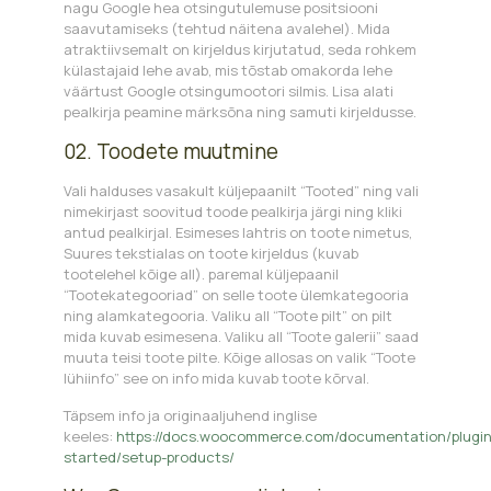
nagu Google hea otsingutulemuse positsiooni
saavutamiseks (tehtud näitena avalehel). Mida
atraktiivsemalt on kirjeldus kirjutatud, seda rohkem
külastajaid lehe avab, mis tõstab omakorda lehe
väärtust Google otsingumootori silmis. Lisa alati
pealkirja peamine märksõna ning samuti kirjeldusse.
02. Toodete muutmine
Vali halduses vasakult küljepaanilt “Tooted” ning vali
nimekirjast soovitud toode pealkirja järgi ning kliki
antud pealkirjal. Esimeses lahtris on toote nimetus,
Suures tekstialas on toote kirjeldus (kuvab
tootelehel kõige all). paremal küljepaanil
“Tootekategooriad” on selle toote ülemkategooria
ning alamkategooria. Valiku all “Toote pilt” on pilt
mida kuvab esimesena. Valiku all “Toote galerii” saad
muuta teisi toote pilte. Kõige allosas on valik “Toote
lühiinfo” see on info mida kuvab toote kõrval.
Täpsem info ja originaaljuhend inglise
keeles:
https://docs.woocommerce.com/documentation/plugi
started/setup-products/