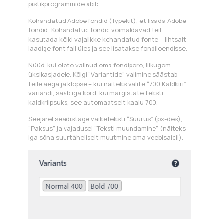
pistikprogrammide abil:
Kohandatud Adobe fondid (Typekit), et lisada Adobe
fondid; Kohandatud fondid võimaldavad teil
kasutada kõiki vajalikke kohandatud fonte – lihtsalt
laadige fontifail üles ja see lisatakse fondiloendisse.
Nüüd, kui olete valinud oma fondipere, liikugem
üksikasjadele. Kõigi “Variantide” valimine säästab
teile aega ja klõpse – kui näiteks valite “700 Kaldkiri”
variandi, saab iga kord, kui märgistate teksti
kaldkriipsuks, see automaatselt kaalu 700.
Seejärel seadistage vaiketeksti “Suurus” (px-des),
“Paksus” ja vajadusel “Teksti muundamine” (näiteks
iga sõna suurtäheliselt muutmine oma veebisaidil).