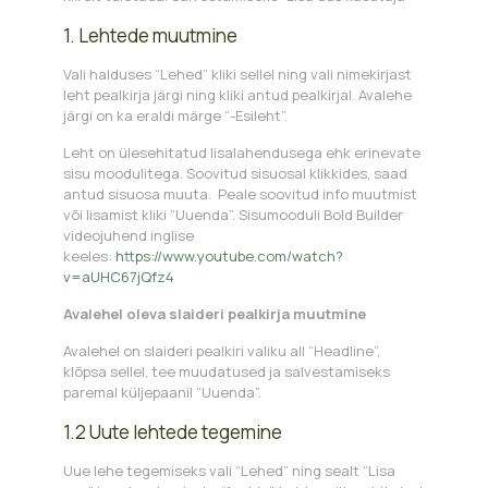
1. Lehtede muutmine
Vali halduses “Lehed” kliki sellel ning vali nimekirjast
leht pealkirja järgi ning kliki antud pealkirjal. Avalehe
järgi on ka eraldi märge “-Esileht”.
Leht on ülesehitatud lisalahendusega ehk erinevate
sisu moodulitega. Soovitud sisuosal klikkides, saad
antud sisuosa muuta. Peale soovitud info muutmist
või lisamist kliki “Uuenda”. Sisumooduli Bold Builder
videojuhend inglise
keeles:
https://www.youtube.com/watch?
v=aUHC67jQfz4
Avalehel oleva slaideri pealkirja muutmine
Avalehel on slaideri pealkiri valiku all “Headline”,
klõpsa sellel, tee muudatused ja salvestamiseks
paremal küljepaanil “Uuenda”.
1.2 Uute lehtede tegemine
Uue lehe tegemiseks vali “Lehed” ning sealt “Lisa