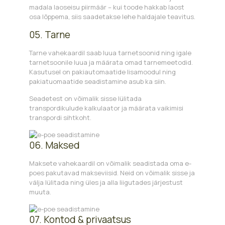
madala laoseisu piirmäär – kui toode hakkab laost
osa lõppema, siis saadetakse lehe haldajale teavitus.
05. Tarne
Tarne vahekaardil saab luua tarnetsoonid ning igale
tarnetsoonile luua ja määrata omad tarnemeetodid.
Kasutusel on pakiautomaatide lisamoodul ning
pakiatuomaatide seadistamine asub ka siin.
Seadetest on võimalik sisse lülitada
transpordikulude kalkulaator ja määrata vaikimisi
transpordi sihtkoht.
06. Maksed
Maksete vahekaardil on võimalik seadistada oma e-
poes pakutavad makseviisid. Neid on võimalik sisse ja
välja lülitada ning üles ja alla liigutades järjestust
muuta.
07. Kontod & privaatsus