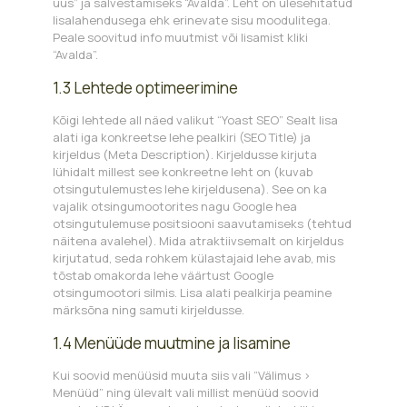
uus” ja salvestamiseks “Avalda”. Leht on ülesehitatud
lisalahendusega ehk erinevate sisu moodulitega.
Peale soovitud info muutmist või lisamist kliki
“Avalda”.
1.3 Lehtede optimeerimine
Kõigi lehtede all näed valikut “Yoast SEO” Sealt lisa
alati iga konkreetse lehe pealkiri (SEO Title) ja
kirjeldus (Meta Description). Kirjeldusse kirjuta
lühidalt millest see konkreetne leht on (kuvab
otsingutulemustes lehe kirjeldusena). See on ka
vajalik otsingumootorites nagu Google hea
otsingutulemuse positsiooni saavutamiseks (tehtud
näitena avalehel). Mida atraktiivsemalt on kirjeldus
kirjutatud, seda rohkem külastajaid lehe avab, mis
tõstab omakorda lehe väärtust Google
otsingumootori silmis. Lisa alati pealkirja peamine
märksõna ning samuti kirjeldusse.
1.4 Menüüde muutmine ja lisamine
Kui soovid menüüsid muuta siis vali “Välimus >
Menüüd” ning ülevalt vali millist menüüd soovid