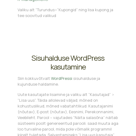
Valiku alt “Turundus>”Kupongid” ning lisa kupong ja
tee soovitud valikud
Sisuhalduse WordPress
kasutamine
Siin kokkuvõtvalt
WordPressi
sisuhalduse ja
kujunduse haldamine.
Uute kasutajate lisamine ja valiku alt “Kasutajad” >
“Lisa uus”. Täida allolevad väljad, mõned on
kohustuslikud, mõned vabatahtlikud. Kasutajanimi
(nõutav), E-post (nõutav), Eesnimi, Perekonnanimi,
Veebileht. Parool – vajutades “Näita salasõna” näitab
süsteemi poolt genereeritud parooli. saad muuta aga
loo turvaline parool, mida pole võimalik programmil
kiirelt tuletada. Salvestamiseks “Lisa uus kasutaja”