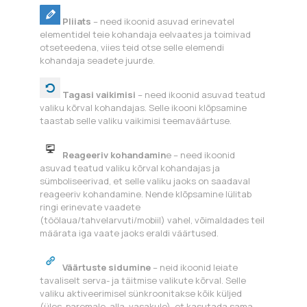
Pliiats
– need ikoonid asuvad erinevatel
elementidel teie kohandaja eelvaates ja toimivad
otseteedena, viies teid otse selle elemendi
kohandaja seadete juurde.
Tagasi vaikimisi
– need ikoonid asuvad teatud
valiku kõrval kohandajas. Selle ikooni klõpsamine
taastab selle valiku vaikimisi teemaväärtuse.
Reageeriv kohandamin
e – need ikoonid
asuvad teatud valiku kõrval kohandajas ja
sümboliseerivad, et selle valiku jaoks on saadaval
reageeriv kohandamine. Nende klõpsamine lülitab
ringi erinevate vaadete
(töölaua/tahvelarvuti/mobiil) vahel, võimaldades teil
määrata iga vaate jaoks eraldi väärtused.
Väärtuste sidumine
– neid ikoonid leiate
tavaliselt serva- ja täitmise valikute kõrval. Selle
valiku aktiveerimisel sünkroonitakse kõik küljed
(üles, paremale, alla, vasakule), et kasutada sama