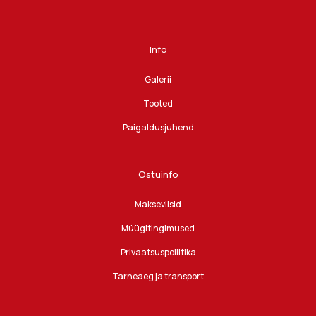
Info
Galerii
Tooted
Paigaldusjuhend
Ostuinfo
Makseviisid
Müügitingimused
Privaatsuspoliitika
Tarneaeg ja transport