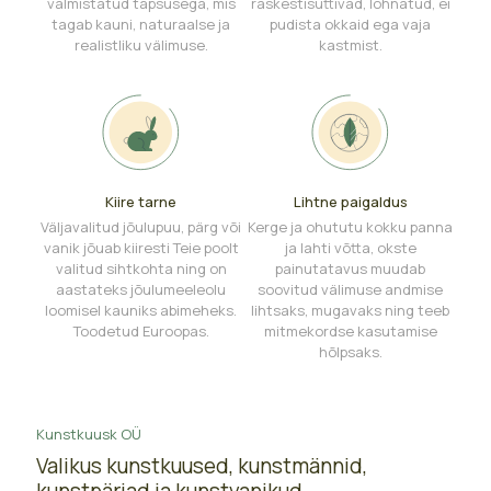
valmistatud täpsusega, mis
raskestisüttivad, lõhnatud, ei
tagab kauni, naturaalse ja
pudista okkaid ega vaja
realistliku välimuse.
kastmist.
Kiire tarne
Lihtne paigaldus
Väljavalitud jõulupuu, pärg või
Kerge ja ohututu kokku panna
vanik jõuab kiiresti Teie poolt
ja lahti võtta, okste
valitud sihtkohta ning on
painutatavus muudab
aastateks jõulumeeleolu
soovitud välimuse andmise
loomisel kauniks abimeheks.
lihtsaks, mugavaks ning teeb
Toodetud Euroopas.
mitmekordse kasutamise
hõlpsaks.
Kunstkuusk OÜ
Valikus kunstkuused, kunstmännid,