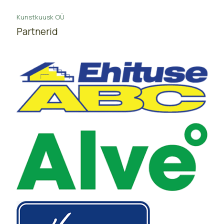
Kunstkuusk OÜ
Partnerid