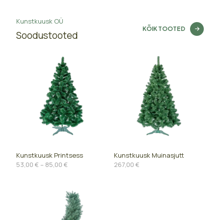
Kunstkuusk OÜ
KÕIK TOOTED
Soodustooted
Kunstkuusk Printsess
Kunstkuusk Muinasjutt
Price
53,00
€
–
85,00
€
267,00
€
range:
53,00 €
through
85,00 €