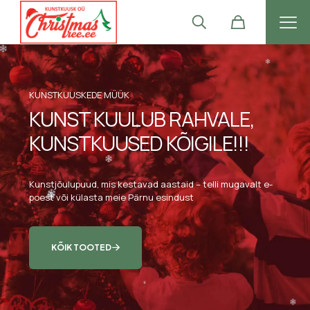
KUNSTKUUSKEDE MÜÜK
KUNST KUULUB RAHVALE,
KUNSTKUUSED KÕIGILE!!!
Kunstjõulupuud, mis kestavad aastaid – telli mugavalt e-
poest või külasta meie Pärnu esindust
KÕIK TOOTED