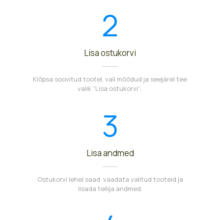
2
Lisa ostukorvi
Klõpsa soovitud tootel, vali mõõdud ja seejärel tee
valik “Lisa ostukorvi”.
3
Lisa andmed
Ostukorvi lehel saad vaadata valitud tooteid ja
lisada tellija andmed.