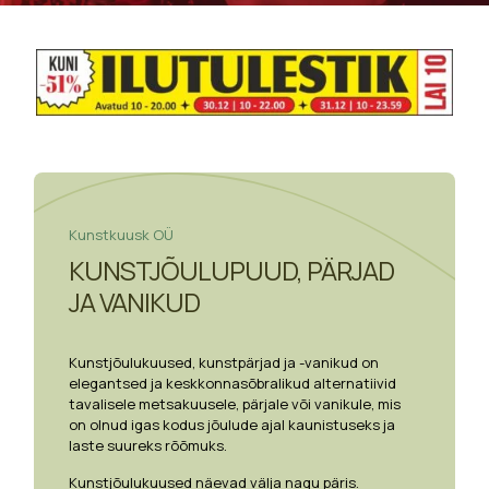
Kunstkuusk OÜ
KUNSTJÕULUPUUD, PÄRJAD
JA VANIKUD
Kunstjõulukuused, kunstpärjad ja -vanikud on
elegantsed ja keskkonnasõbralikud alternatiivid
tavalisele metsakuusele, pärjale või vanikule, mis
on olnud igas kodus jõulude ajal kaunistuseks ja
laste suureks rõõmuks.
Kunstjõulukuused näevad välja nagu päris.