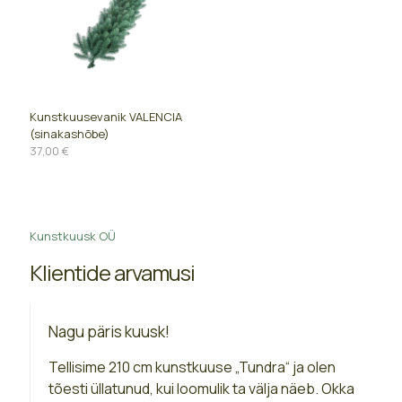
Kunstkuusevanik VALENCIA
(sinakashõbe)
37,00
€
Kunstkuusk OÜ
Klientide arvamusi
Nagu päris kuusk!
Tellisime 210 cm kunstkuuse „Tundra“ ja olen
tõesti üllatunud, kui loomulik ta välja näeb. Okka