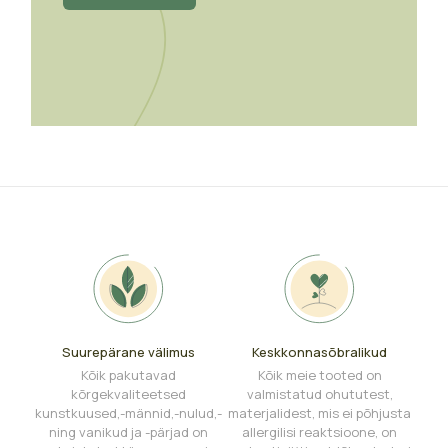
Suurepärane välimus
Keskkonnasõbralikud
Kõik pakutavad
Kõik meie tooted on
kõrgekvaliteetsed
valmistatud ohututest,
kunstkuused,-männid,-nulud,-
materjalidest, mis ei põhjusta
ning vanikud ja -pärjad on
allergilisi reaktsioone, on