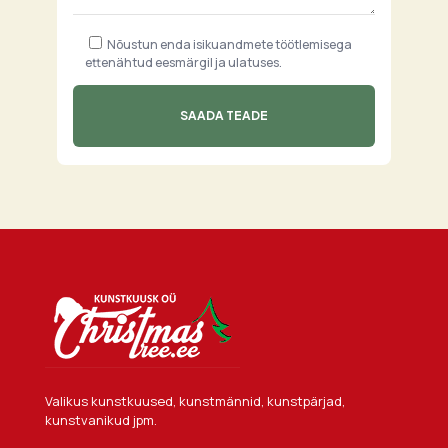
Nõustun enda isikuandmete töötlemisega
ettenähtud eesmärgil ja ulatuses.
Valikus kunstkuused, kunstmännid, kunstpärjad,
kunstvanikud jpm.