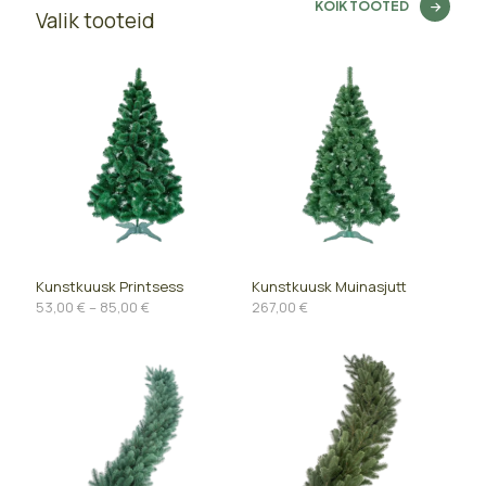
KÕIK TOOTED
Valik tooteid
Kunstkuusk Printsess
Kunstkuusk Muinasjutt
Price
53,00
€
–
85,00
€
267,00
€
range:
53,00 €
through
85,00 €