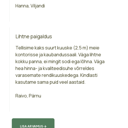
Hanna, Viljandi
Lihtne paigaldus
Tellisime kaks suurt kuuske (2,5 m) meie
kontorisse ja kaubandussaali. Väga lihtne
kokku panna, ei mingit sodi ega lõhna. Väga
hea hinna- ja kvaliteedisuhe võrreldes
varasemate rendikuuskedega. Kindlasti
kasutame sama puid veel aastaid.
Raivo, Pärnu
LISA ARVAMUS