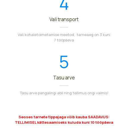
4
Vali transport
Vali kohaletoimetamise meetod, tarneaeg on 3 kuni
7 tööpäeva
5
Tasu arve
Tasu arve pangalingi abil ning tellimus ongi valmis!
Seoses tarnete tippajaga võib kauba SAADAVUS:
TELLIMISEL kättesaamiseks kuluda kuni 10 tööpäeva