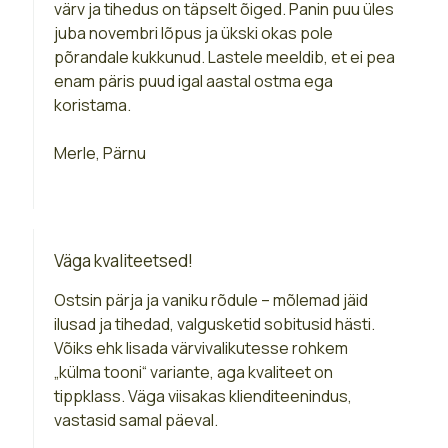
värv ja tihedus on täpselt õiged. Panin puu üles
juba novembri lõpus ja ükski okas pole
põrandale kukkunud. Lastele meeldib, et ei pea
enam päris puud igal aastal ostma ega
koristama.
Merle, Pärnu
Väga kvaliteetsed!
Ostsin pärja ja vaniku rõdule – mõlemad jäid
ilusad ja tihedad, valgusketid sobitusid hästi.
Võiks ehk lisada värvivalikutesse rohkem
„külma tooni“ variante, aga kvaliteet on
tippklass. Väga viisakas klienditeenindus,
vastasid samal päeval.