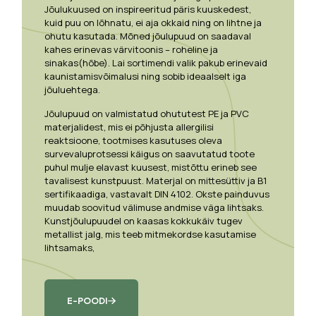
Jõulukuused on inspireeritud päris kuuskedest,
kuid puu on lõhnatu, ei aja okkaid ning on lihtne ja
ohutu kasutada. Mõned jõulupuud on saadaval
kahes erinevas värvitoonis – roheline ja
sinakas(hõbe). Lai sortimendi valik pakub erinevaid
kaunistamisvõimalusi ning sobib ideaalselt iga
jõuluehtega.
Jõulupuud on valmistatud ohututest PE ja PVC
materjalidest, mis ei põhjusta allergilisi
reaktsioone, tootmises kasutuses oleva
survevaluprotsessi käigus on saavutatud toote
puhul mulje elavast kuusest, mistõttu erineb see
tavalisest kunstpuust. Materjal on mittesüttiv ja B1
sertifikaadiga, vastavalt DIN 4102. Okste painduvus
muudab soovitud välimuse andmise väga lihtsaks.
Kunstjõulupuudel on kaasas kokkukäiv tugev
metallist jalg, mis teeb mitmekordse kasutamise
lihtsamaks,
E-POODI